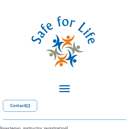
Contact
[masteriyo_instructor_registration]